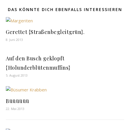
DAS KÖNNTE DICH EBENFALLS INTERESSIEREN
Gerettet {Straßenbegleitgrün}.
8. Juni 2013
Auf den Busch geklopft
{Holunderblütenmuffins}
5. August 2013
Büüüüüü
22. Mai 2013