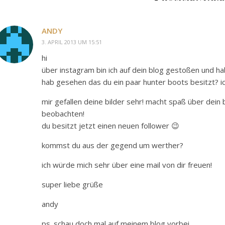
ANDY
3. APRIL 2013 UM 15:51
hi
über instagram bin ich auf dein blog gestoßen und h
hab gesehen das du ein paar hunter boots besitzt? ich
mir gefallen deine bilder sehr! macht spaß über dein
beobachten!
du besitzt jetzt einen neuen follower 😉
kommst du aus der gegend um werther?
ich würde mich sehr über eine mail von dir freuen!
super liebe grüße
andy
ps. schau doch mal auf meinem blog vorbei