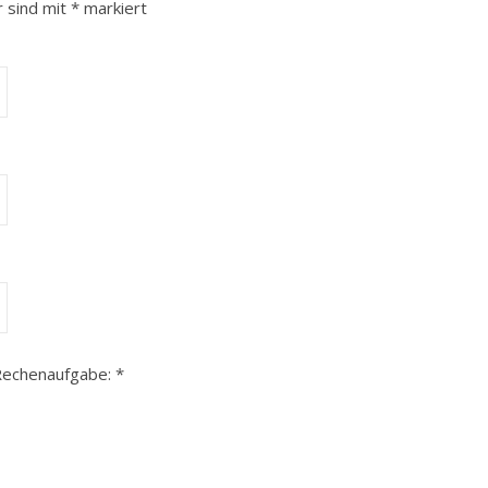
r sind mit
*
markiert
 Rechenaufgabe:
*