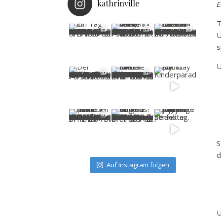
kathrinville
E
T
U
s
U
S
d
Auf Instagram folgen
U