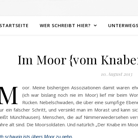
STARTSEITE
WER SCHREIBT HIER?
UNTERWEG
Im Moor {vom Knaben
10. August 2013
M
oor. Meine bisherigen Assoziationen damit waren eh
(ich war bislang noch nie im Moor) lief mir beim Wo
Rücken. Nebelschwaden, die über eine sumpfige Eben
ur ein falscher Schritt, und versinkt man im Morast und kann s
eißt Münchhausen). Menschen, die auf Nimmerwiedersehen vers
ahre alt sind. Die Moorsoldaten. Und natürlich „Der Knabe im Moo
h schaurig ists übers Moor zu gehn,