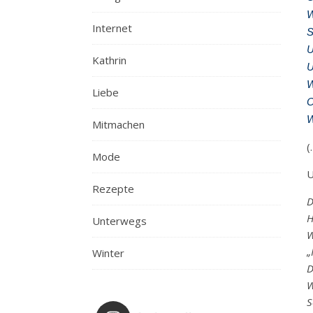
W
Internet
S
U
Kathrin
U
W
Liebe
O
W
Mitmachen
(
Mode
U
Rezepte
D
H
Unterwegs
W
„
Winter
D
W
S