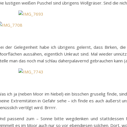
ie lustigen weißen Puschel sind übrigens Wollgräser. Sind die nic
ei der Gelegenheit habe ich übrigens gelernt, dass Birken, die
oorflächen aussähen, eigentlich Unkraut sind. Mal wieder unnüt
telle man das noch mal schlau daherpalavernd gebrauchen kann (au
as ich ja (neben Moor im Nebel) ein bisschen gruselig finde, sind
eine Extremitäten in Gefahr sehe – ich finde es auch äußerst u
enüsslich vertilgt wird. Brrrrr.
nd passend zum – Sonne bitte wegdenken und stattdessen Ne
immelt es im Moor auch nur so vor ebendiesen solchen. Dort, wo