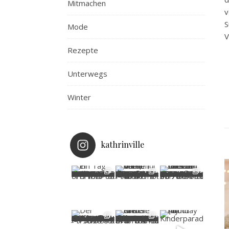
Mitmachen
v
S
Mode
V
Rezepte
Unterwegs
Winter
kathrinville