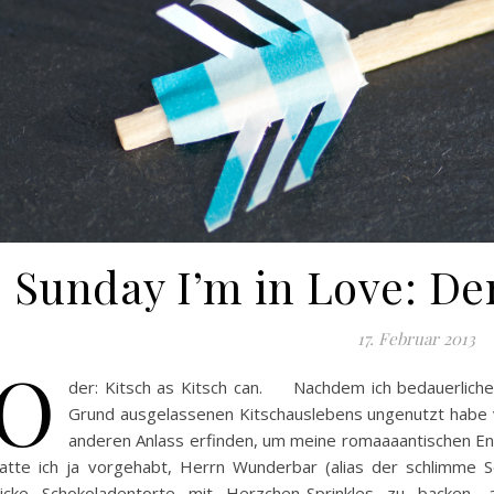
Sunday I’m in Love: Der
17. Februar 2013
O
der: Kitsch as Kitsch can. Nachdem ich bedauerliche
Grund ausgelassenen Kitschauslebens ungenutzt habe v
anderen Anlass erfinden, um meine romaaaantischen Ener
atte ich ja vorgehabt, Herrn Wunderbar (alias der schlimme S
icke Schokoladentorte mit Herzchen-Sprinkles zu backen,